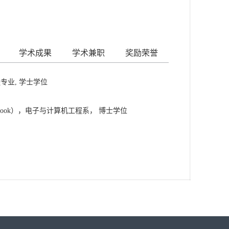
学术成果
学术兼职
奖励荣誉
专业, 学士学位
Stony Brook），电子与计算机工程系， 博士学位