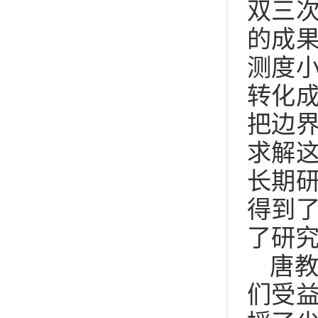
双三
的成
测度
转化
把边
求解
长期
得到
了研
唐
们受