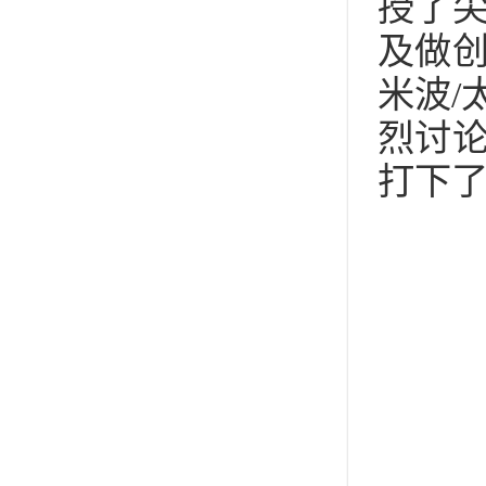
授了
及做
米波/
烈讨
打下