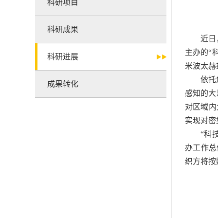
科研项目
科研成果
近日
主办的“
科研进展
米波太赫
依托
成果转化
感知的大
对区域内
实现对密
“科
办工作总
织方将按